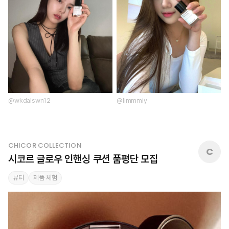
@wkdalswn12
@limmmiy
CHICOR COLLECTION
C
시코르 글로우 인핸싱 쿠션 품평단 모집
뷰티
제품 체험