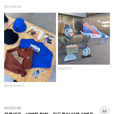
REVIEW BY
@jsj1257
@helloimsm2
MONCLER
M