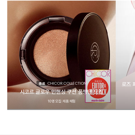
CHICOR COLLECTION
로즈 
종료
시코르 글로우 인핸싱 쿠션 품평단 모집
10명 모집
제품 체험
|