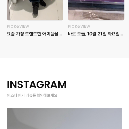
PICK&VIEW
PICK&VIEW
요즘 가장 트렌드한 아이템을
바로 오늘, 10월 21일 화요일
한자리에서 보고 싶다면, 이번
마리끌레르 사옥에서 ‘LG
주말 무신사 메가스토어에 방문
Pra.L SUPERFORM
해 보세요! 💝 용산 아이파크몰
ThermaShot Ultimate’ –
2층 전체인 1,000평 대의 매장
고속 동안 피부 프로젝트 뷰티
크기와 무신사 스탠다드, 뷰티,
세미나가 진행되었습니다.✨ 피
홈 등을 포함한 다양한 브랜드
부 탄력과 수분을 위한 뷰티 테
를 만나볼 수 있습니다 👀 아직
크닉 클래스로, ‘미르테 에스테
INSTAGRAM
추운 겨울을 보내기 위한 아우
틱’ 박혜정 원장님과 함께 고주
터를 직접 무신사 메가스토어
파 뷰티의 원리와 효과를 알아
인스타 인기 리뷰를 확인해보세요
용산에서 입어봤습니다! 픽앤뷰
보는 뜻깊은 시간이었는데요.
마케터가 고른 4가지 겨울 아우
현장에는 포토존, 쇼케이스, 가
터는 어떤 게 있을까요? 📍무신
챠 머신 이벤트, 위시존, 감각적
사 메가스토어 용산 (서울 용산
인 케이터링까지💜 다채로운 프
구 한강대로23길 55 2층) 1️⃣
로그램으로 풍성하게 채워졌던
위드아웃썸머 - 코쿤 퍼 자켓
순간을 영상으로 만나보세요!