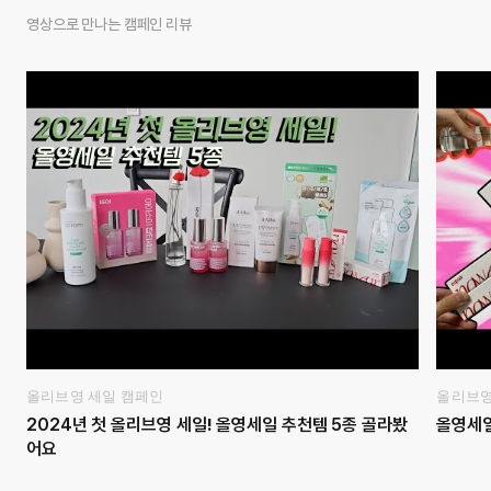
영상으로 만나는 캠페인 리뷰
올리브영 세일 캠페인
올리브영
2024년 첫 올리브영 세일! 올영세일 추천템 5종 골라봤
올영세일 
어요