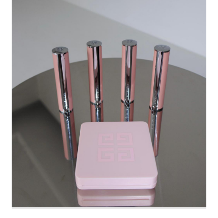
(FREE) 340,990원 2️⃣ 더뮤
#LG프라엘 #써마샷얼티밋
지엄비지터 - DOT DUCK
#프라엘써마샷 #고속동안 #
DOWN JACKET BLACK
엘지프라엘 #뷰티클래스
(S) 267,990원 3️⃣ 마조네 -
HAIRY ALPACA MAXI
LONG
COAT_CHARCOAL (S)
423,290원 4️⃣ 샌드릭 -
REVERSIBLE FUR LEATHER
JUMPER_BEIGE / BLACK
260,090원 Content
marketer | 최효지 장은영 📸
| 픽앤뷰 마케터 #아우터추천
#무신사메가스토어 #무신사
추천템