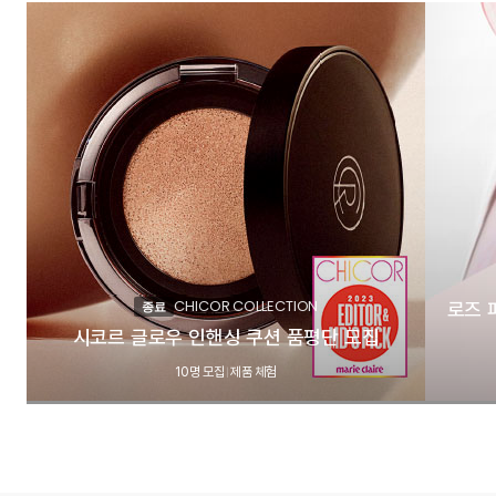
CHICOR COLLECTION
로즈 
종료
시코르 글로우 인핸싱 쿠션 품평단 모집
10명 모집
제품 체험
|