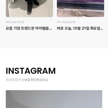
PICK&VIEW
PICK&VIEW
요즘 가장 트렌드한 아이템을
바로 오늘, 10월 21일 화요일
한자리에서 보고 싶다면, 이번
마리끌레르 사옥에서 ‘LG
주말 무신사 메가스토어에 방문
Pra.L SUPERFORM
해 보세요! 💝 용산 아이파크몰
ThermaShot Ultimate’ –
2층 전체인 1,000평 대의 매장
고속 동안 피부 프로젝트 뷰티
크기와 무신사 스탠다드, 뷰티,
세미나가 진행되었습니다.✨ 피
홈 등을 포함한 다양한 브랜드
부 탄력과 수분을 위한 뷰티 테
를 만나볼 수 있습니다 👀 아직
크닉 클래스로, ‘미르테 에스테
INSTAGRAM
추운 겨울을 보내기 위한 아우
틱’ 박혜정 원장님과 함께 고주
터를 직접 무신사 메가스토어
파 뷰티의 원리와 효과를 알아
인스타 인기 리뷰를 확인해보세요
용산에서 입어봤습니다! 픽앤뷰
보는 뜻깊은 시간이었는데요.
마케터가 고른 4가지 겨울 아우
현장에는 포토존, 쇼케이스, 가
터는 어떤 게 있을까요? 📍무신
챠 머신 이벤트, 위시존, 감각적
사 메가스토어 용산 (서울 용산
인 케이터링까지💜 다채로운 프
구 한강대로23길 55 2층) 1️⃣
로그램으로 풍성하게 채워졌던
위드아웃썸머 - 코쿤 퍼 자켓
순간을 영상으로 만나보세요!