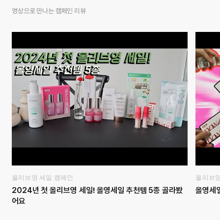
영상으로 만나는 캠페인 리뷰
올리브영 세일 캠페인
올리브영
2024년 첫 올리브영 세일! 올영세일 추천템 5종 골라봤
올영세일 
어요