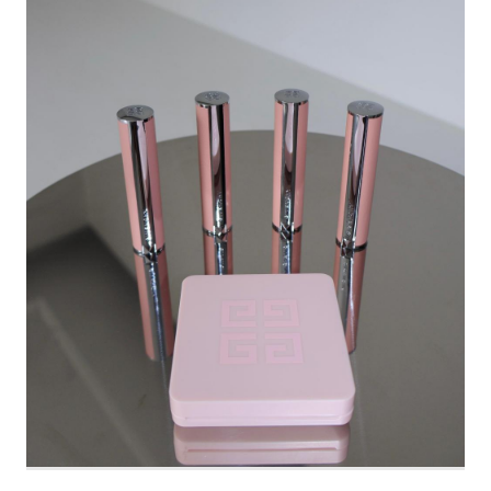
(FREE) 340,990원 2️⃣ 더뮤
#LG프라엘 #써마샷얼티밋
지엄비지터 - DOT DUCK
#프라엘써마샷 #고속동안 #
DOWN JACKET BLACK
엘지프라엘 #뷰티클래스
(S) 267,990원 3️⃣ 마조네 -
HAIRY ALPACA MAXI
LONG
COAT_CHARCOAL (S)
423,290원 4️⃣ 샌드릭 -
REVERSIBLE FUR LEATHER
JUMPER_BEIGE / BLACK
260,090원 Content
marketer | 최효지 장은영 📸
| 픽앤뷰 마케터 #아우터추천
#무신사메가스토어 #무신사
추천템